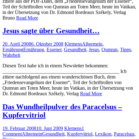
zitiere aus der PDF-Datei, dem „Friedensevangelium der Essener“,
Teil der Schriftrollen von Qumran am Toten Meer, heute im Vatikan,
in der Übersetzung von Dr. Edmond Bordeaux Székely, Verlag
Bruno
Read More
Jesus sagte über Gesundheit…
20. April 2008
6. Oktober 2008
Klemens
Allgemein
,
Ernährung
Ernährung
,
Essener
,
Gesundheit
,
Jesus
,
Qumran
,
Tipps
,
Wahrheit
Diesen Text habe ich in einem Newsletter bekommen:
_______________________________________________ Ich
zitiere nachfolgend aus einem wunderschönen Buch, dem
„Friedensevangelium der Essener“, Teil der Schriftrollen von
Qumran am Toten Meer, heute im Vatikan, in der Übersetzung von
Dr. Edmond Bordeaux Székely, Verlag
Read More
Das Wundheilpulver des Paracelsus –
Kupfervitriol
19. Februar 2008
10. Juni 2009
Klemens
1
Comment
Allgemein
Gesundheit
,
Kupfervitriol
,
Lexikon
,
Paracelsus
,