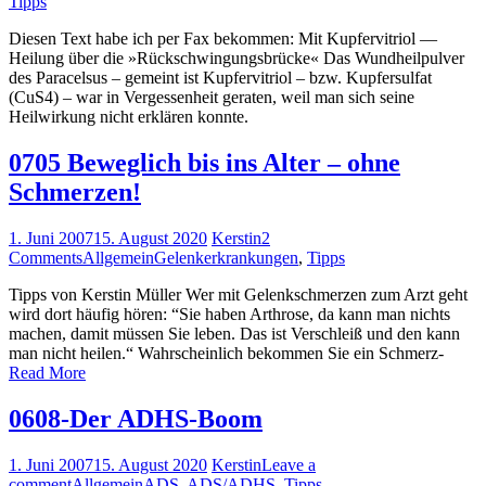
Tipps
Diesen Text habe ich per Fax bekommen: Mit Kupfervitriol —
Heilung über die »Rückschwingungsbrücke« Das Wundheilpulver
des Paracelsus – gemeint ist Kupfervitriol – bzw. Kupfersulfat
(CuS4) – war in Vergessenheit geraten, weil man sich seine
Heilwirkung nicht erklären konnte.
0705 Beweglich bis ins Alter – ohne
Schmerzen!
1. Juni 2007
15. August 2020
Kerstin
2
Comments
Allgemein
Gelenkerkrankungen
,
Tipps
Tipps von Kerstin Müller Wer mit Gelenkschmerzen zum Arzt geht
wird dort häufig hören: “Sie haben Arthrose, da kann man nichts
machen, damit müssen Sie leben. Das ist Verschleiß und den kann
man nicht heilen.“ Wahrscheinlich bekommen Sie ein Schmerz-
Read More
0608-Der ADHS-Boom
1. Juni 2007
15. August 2020
Kerstin
Leave a
comment
Allgemein
ADS
,
ADS/ADHS
,
Tipps