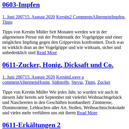
0603-Impfen
1. Juni 2007
15. August 2020
Kerstin
2 Comments
Allgemein
Impfen
,
Tipps
Tipps von Kerstin Müller Seit Monaten werden wir in der
allgemeinen Presse mit der Problematik der Vogelgrippe und einer
möglichen Impfung gegen den Grippevirus konfrontiert. Doch was
ist wirklich dran an der Vogelgrippe und wie wirksam, sicher und
unbedenklich sind
Read More
0611-Zucker, Honig, Dicksaft und Co.
1. Juni 2007
15. August 2020
Kerstin
Leave a
comment
Allgemein
Honig
,
Süßstoffe
,
Stevia
,
Tipps
,
Zucker
Tipps von Kerstin Müller Wie jedes Jahr, so wurden wir auch in
diesem Jahr bereits seit September mit vielerlei Weihnachtsgebäck
und Naschereien in den Geschäften bombardiert: Zimtsterne,
Dominosteine, Lebkuchen aller Art, Stollen, Weihnachtsschokolade
und vieles mehr verführen uns mit ihrem
Read More
0611-Erkältungen 2