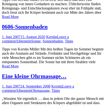
Reinigung von in­nen Gedanken zu machen. Üblicherweise finden
Reinigungs- und Entschlackungskuren zwar eher im Frühjahr statt,
doch freut sich Ihr Körper bestimmt auch zur Mitte des Jahres über
Read More
0606-Sonnenbaden
1. Juni 2007
15. August 2020
Kerstin
Leave a
comment
Allgemein
Sonne
,
Sonnenbaden
,
Tipps
Tipps von Kerstin Müller Mit den heißen Tagen im Sommer beginnt
auch der Ansturm auf Strände, Freibäder und Hoch­gebirge und für
viele Menschen gibt es im Sommer nichts Schöneres als ein
entspanntes Sonnenbad. Die Sonne hat mit ihren Strahlen viele
Read More
Eine kleine Ohrmassage…
1. Juni 2007
24. September 2008
Kerstin
Leave a
comment
Allgemein
Ohrmassage
,
Tipps
„Wussten Sie eigentlich … dass in jedem Ohr der ganze Mensch mit
allen Organen und Strukturen des Kör­pers abge­bildet ist und dass