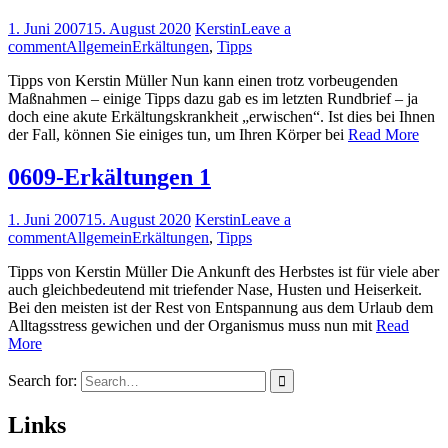
1. Juni 2007
15. August 2020
Kerstin
Leave a
comment
Allgemein
Erkältungen
,
Tipps
Tipps von Kerstin Müller Nun kann einen trotz vorbeugenden
Maßnahmen – einige Tipps dazu gab es im letzten Rundbrief – ja
doch eine akute Erkältungskrankheit „erwischen“. Ist dies bei Ihnen
der Fall, können Sie einiges tun, um Ihren Körper bei
Read More
0609-Erkältungen 1
1. Juni 2007
15. August 2020
Kerstin
Leave a
comment
Allgemein
Erkältungen
,
Tipps
Tipps von Kerstin Müller Die Ankunft des Herbstes ist für viele aber
auch gleichbedeutend mit triefender Nase, Husten und Heiser­keit.
Bei den meisten ist der Rest von Entspannung aus dem Urlaub dem
Alltagsstress gewichen und der Organismus muss nun mit
Read
More
Search for:
Links