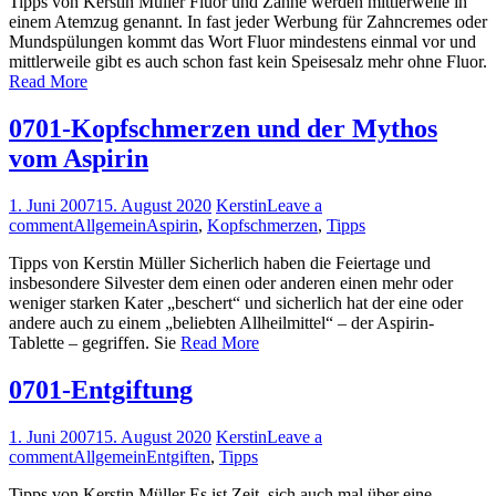
Tipps von Kerstin Müller Fluor und Zähne werden mittlerweile in
einem Atemzug genannt. In fast jeder Werbung für Zahn­cremes oder
Mundspülungen kommt das Wort Fluor mindestens einmal vor und
mittlerweile gibt es auch schon fast kein Speisesalz mehr ohne Fluor.
Read More
0701-Kopfschmerzen und der Mythos
vom Aspirin
1. Juni 2007
15. August 2020
Kerstin
Leave a
comment
Allgemein
Aspirin
,
Kopfschmerzen
,
Tipps
Tipps von Kerstin Müller Sicherlich haben die Feiertage und
insbesondere Silvester dem einen oder anderen einen mehr oder
weniger starken Kater „beschert“ und sicherlich hat der eine oder
andere auch zu einem „beliebten All­heilmittel“ – der Aspirin-
Tablette – gegriffen. Sie
Read More
0701-Entgiftung
1. Juni 2007
15. August 2020
Kerstin
Leave a
comment
Allgemein
Entgiften
,
Tipps
Tipps von Kerstin Müller Es ist Zeit, sich auch mal über eine