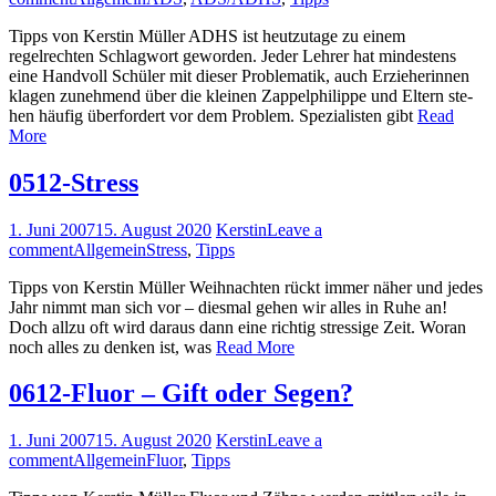
Tipps von Kerstin Müller ADHS ist heutzutage zu einem
regelrechten Schlagwort geworden. Jeder Lehrer hat min­destens
eine Handvoll Schüler mit dieser Prob­lematik, auch Er­zieherinnen
klagen zunehmend über die kleinen Zap­pelphilippe und Eltern ste­
hen häufig über­fordert vor dem Problem. Spezi­alisten gibt
Read
More
0512-Stress
1. Juni 2007
15. August 2020
Kerstin
Leave a
comment
Allgemein
Stress
,
Tipps
Tipps von Kerstin Müller Weihnachten rückt immer näher und jedes
Jahr nimmt man sich vor – diesmal gehen wir alles in Ruhe an!
Doch allzu oft wird daraus dann eine richtig stressige Zeit. Woran
noch alles zu denken ist, was
Read More
0612-Fluor – Gift oder Segen?
1. Juni 2007
15. August 2020
Kerstin
Leave a
comment
Allgemein
Fluor
,
Tipps