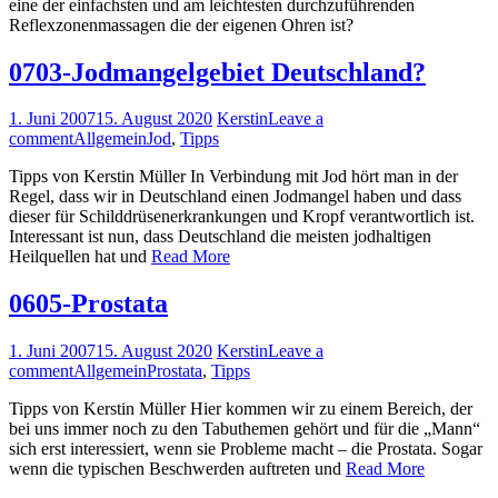
eine der einfachsten und am leichtesten durchzufüh­renden
Reflexzonen­massagen die der eigenen Ohren ist?
0703-Jodmangelgebiet Deutschland?
1. Juni 2007
15. August 2020
Kerstin
Leave a
comment
Allgemein
Jod
,
Tipps
Tipps von Kerstin Müller In Verbindung mit Jod hört man in der
Regel, dass wir in Deutschland einen Jodmangel haben und dass
dieser für Schilddrüsenerkrankungen und Kropf verantwortlich ist.
Interessant ist nun, dass Deutschland die meisten jodhaltigen
Heilquellen hat und
Read More
0605-Prostata
1. Juni 2007
15. August 2020
Kerstin
Leave a
comment
Allgemein
Prostata
,
Tipps
Tipps von Kerstin Müller Hier kommen wir zu einem Bereich, der
bei uns immer noch zu den Tabuthemen gehört und für die „Mann“
sich erst interessiert, wenn sie Probleme macht – die Prostata. Sogar
wenn die typischen Beschwerden auftreten und
Read More