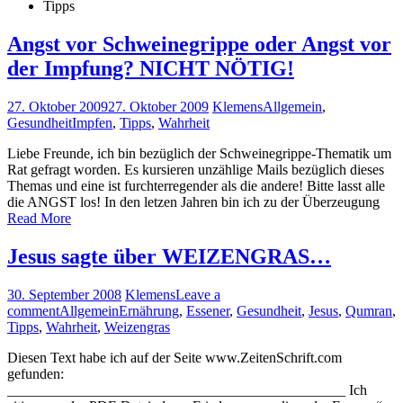
Tipps
Angst vor Schweinegrippe oder Angst vor
der Impfung? NICHT NÖTIG!
27. Oktober 2009
27. Oktober 2009
Klemens
Allgemein
,
Gesundheit
Impfen
,
Tipps
,
Wahrheit
Liebe Freunde, ich bin bezüglich der Schweinegrippe-Thematik um
Rat gefragt worden. Es kursieren unzählige Mails bezüglich dieses
Themas und eine ist furchterregender als die andere! Bitte lasst alle
die ANGST los! In den letzen Jahren bin ich zu der Überzeugung
Read More
Jesus sagte über WEIZENGRAS…
30. September 2008
Klemens
Leave a
comment
Allgemein
Ernährung
,
Essener
,
Gesundheit
,
Jesus
,
Qumran
,
Tipps
,
Wahrheit
,
Weizengras
Diesen Text habe ich auf der Seite www.ZeitenSchrift.com
gefunden:
_______________________________________________ Ich