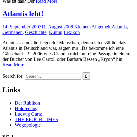
Was ist das? Der
Read More
Atlantis lebt!
14. September 2007
11. August 2008
Klemens
Allgemein
Atlantis
,
Germanen
,
Geschichte
,
Kultur
,
Lexikon
Atlantis – eine alte Legende! Menschen, denen ich erzählte, daß
Atlantis in Deutschland war, sagten mir „Da bekomme ich eine
Gänsehaut…!“ 2006 wies Claudia mich auf eine Passage in einem
der Bücher von Lee Carroll oder Barbara Bessen „Kryon“ hin,
Read More
Search for:
Links
Der Rubikon
Holofeeling
Ludwig Gartz
THE EPOCH TIMES
Wogopologie