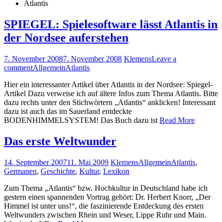
Atlantis
SPIEGEL: Spielesoftware lässt Atlantis in
der Nordsee auferstehen
7. November 2008
7. November 2008
Klemens
Leave a
comment
Allgemein
Atlantis
Hier ein interessanter Artikel über Atlantis in der Nordsee: Spiegel-
Artikel Dazu verweise ich auf ältere Infos zum Thema Atlantis. Bitte
dazu rechts unter den Stichwörtern „Atlantis“ anklicken! Interessant
dazu ist auch das im Sauerland entdeckte
BODENHIMMELSYSTEM! Das Buch dazu ist
Read More
Das erste Weltwunder
14. September 2007
11. Mai 2009
Klemens
Allgemein
Atlantis
,
Germanen
,
Geschichte
,
Kultur
,
Lexikon
Zum Thema „Atlantis“ bzw. Hochkultur in Deutschland habe ich
gestern einen spannenden Vortrag gehört: Dr. Herbert Knorr, „Der
Himmel ist unter uns!“, die faszinierende Entdeckung des ersten
Weltwunders zwischen Rhein und Weser, Lippe Ruhr und Main.