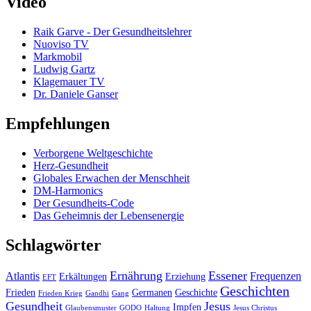
Video
Raik Garve - Der Gesundheitslehrer
Nuoviso TV
Markmobil
Ludwig Gartz
Klagemauer TV
Dr. Daniele Ganser
Empfehlungen
Verborgene Weltgeschichte
Herz-Gesundheit
Globales Erwachen der Menschheit
DM-Harmonics
Der Gesundheits-Code
Das Geheimnis der Lebensenergie
Schlagwörter
Ernährung
Essener
Atlantis
Frequenzen
Erkältungen
Erziehung
EFT
Geschichten
Frieden
Germanen
Geschichte
Frieden Krieg
Gandhi
Gang
Gesundheit
Jesus
Impfen
Glaubensmuster
GODO
Haltung
Jesus Christus