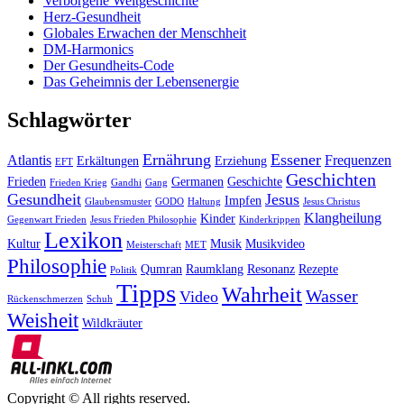
Verborgene Weltgeschichte
Herz-Gesundheit
Globales Erwachen der Menschheit
DM-Harmonics
Der Gesundheits-Code
Das Geheimnis der Lebensenergie
Schlagwörter
Ernährung
Essener
Atlantis
Frequenzen
Erkältungen
Erziehung
EFT
Geschichten
Frieden
Germanen
Geschichte
Frieden Krieg
Gandhi
Gang
Gesundheit
Jesus
Impfen
Glaubensmuster
GODO
Haltung
Jesus Christus
Klangheilung
Kinder
Gegenwart Frieden
Jesus Frieden Philosophie
Kinderkrippen
Lexikon
Kultur
Musik
Musikvideo
Meisterschaft
MET
Philosophie
Qumran
Raumklang
Resonanz
Rezepte
Politik
Tipps
Wahrheit
Wasser
Video
Rückenschmerzen
Schuh
Weisheit
Wildkräuter
Copyright © All rights reserved.