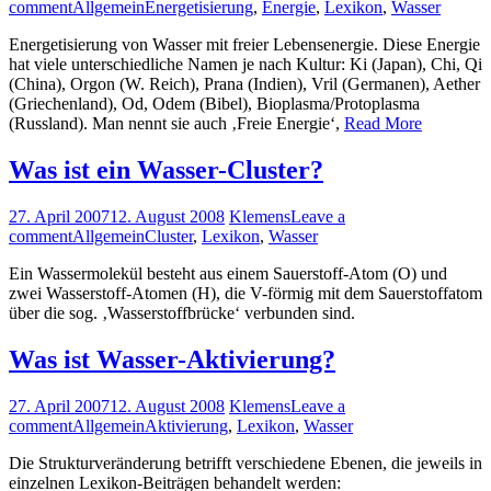
comment
Allgemein
Energetisierung
,
Energie
,
Lexikon
,
Wasser
Energetisierung von Wasser mit freier Lebensenergie. Diese Energie
hat viele unterschiedliche Namen je nach Kultur: Ki (Japan), Chi, Qi
(China), Orgon (W. Reich), Prana (Indien), Vril (Germanen), Aether
(Griechenland), Od, Odem (Bibel), Bioplasma/Protoplasma
(Russland). Man nennt sie auch ‚Freie Energie‘,
Read More
Was ist ein Wasser-Cluster?
27. April 2007
12. August 2008
Klemens
Leave a
comment
Allgemein
Cluster
,
Lexikon
,
Wasser
Ein Wassermolekül besteht aus einem Sauerstoff-Atom (O) und
zwei Wasserstoff-Atomen (H), die V-förmig mit dem Sauerstoffatom
über die sog. ‚Wasserstoffbrücke‘ verbunden sind.
Was ist Wasser-Aktivierung?
27. April 2007
12. August 2008
Klemens
Leave a
comment
Allgemein
Aktivierung
,
Lexikon
,
Wasser
Die Strukturveränderung betrifft verschiedene Ebenen, die jeweils in
einzelnen Lexikon-Beiträgen behandelt werden: