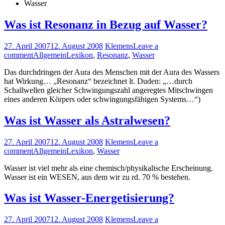
Wasser
Was ist Resonanz in Bezug auf Wasser?
27. April 2007
12. August 2008
Klemens
Leave a
comment
Allgemein
Lexikon
,
Resonanz
,
Wasser
Das durchdringen der Aura des Menschen mit der Aura des Wassers
hat Wirkung… „Resonanz“ bezeichnet lt. Duden: „…durch
Schallwellen gleicher Schwingungszahl angeregtes Mitschwingen
eines anderen Körpers oder schwingungsfähigen Systems…“)
Was ist Wasser als Astralwesen?
27. April 2007
12. August 2008
Klemens
Leave a
comment
Allgemein
Lexikon
,
Wasser
Wasser ist viel mehr als eine chemisch/physikalische Erscheinung.
Wasser ist ein WESEN, aus dem wir zu rd. 70 % bestehen.
Was ist Wasser-Energetisierung?
27. April 2007
12. August 2008
Klemens
Leave a