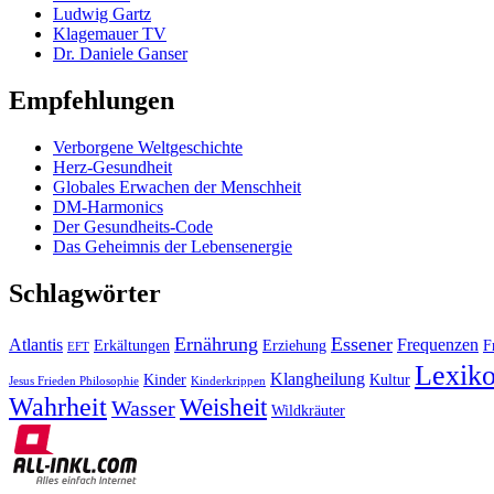
Ludwig Gartz
Klagemauer TV
Dr. Daniele Ganser
Empfehlungen
Verborgene Weltgeschichte
Herz-Gesundheit
Globales Erwachen der Menschheit
DM-Harmonics
Der Gesundheits-Code
Das Geheimnis der Lebensenergie
Schlagwörter
Ernährung
Essener
Atlantis
Frequenzen
Erkältungen
Erziehung
F
EFT
Lexik
Klangheilung
Kinder
Kultur
Jesus Frieden Philosophie
Kinderkrippen
Wahrheit
Weisheit
Wasser
Wildkräuter