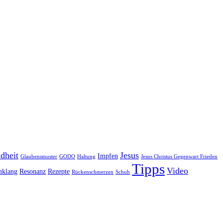
dheit
Jesus
Impfen
Glaubensmuster
GODO
Haltung
Jesus Christus Gegenwart Frieden
Tipps
Video
klang
Resonanz
Rezepte
Rückenschmerzen
Schuh