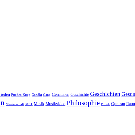
Geschichten
Gesun
rieden
Germanen
Geschichte
Frieden Krieg
Gandhi
Gang
on
Philosophie
Musik
Musikvideo
Qumran
Raum
Meisterschaft
MET
Politik