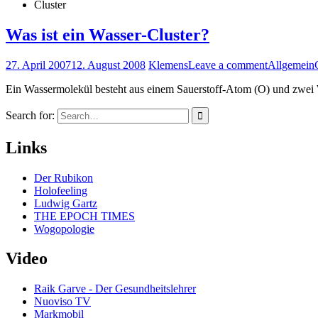
Cluster
Was ist ein Wasser-Cluster?
27. April 2007
12. August 2008
Klemens
Leave a comment
Allgemein
Ein Wassermolekül besteht aus einem Sauerstoff-Atom (O) und zwei W
Search for:
Links
Der Rubikon
Holofeeling
Ludwig Gartz
THE EPOCH TIMES
Wogopologie
Video
Raik Garve - Der Gesundheitslehrer
Nuoviso TV
Markmobil