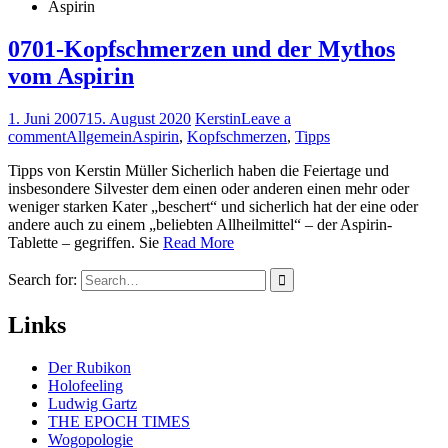
Aspirin
0701-Kopfschmerzen und der Mythos
vom Aspirin
1. Juni 2007
15. August 2020
Kerstin
Leave a
comment
Allgemein
Aspirin
,
Kopfschmerzen
,
Tipps
Tipps von Kerstin Müller Sicherlich haben die Feiertage und
insbesondere Silvester dem einen oder anderen einen mehr oder
weniger starken Kater „beschert“ und sicherlich hat der eine oder
andere auch zu einem „beliebten All­heilmittel“ – der Aspirin-
Tablette – gegriffen. Sie
Read More
Search for:
Links
Der Rubikon
Holofeeling
Ludwig Gartz
THE EPOCH TIMES
Wogopologie