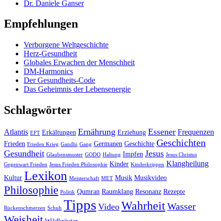
Dr. Daniele Ganser
Empfehlungen
Verborgene Weltgeschichte
Herz-Gesundheit
Globales Erwachen der Menschheit
DM-Harmonics
Der Gesundheits-Code
Das Geheimnis der Lebensenergie
Schlagwörter
Ernährung
Essener
Atlantis
Frequenzen
Erkältungen
Erziehung
EFT
Geschichten
Frieden
Germanen
Geschichte
Frieden Krieg
Gandhi
Gang
Gesundheit
Jesus
Impfen
Glaubensmuster
GODO
Haltung
Jesus Christus
Klangheilung
Kinder
Gegenwart Frieden
Jesus Frieden Philosophie
Kinderkrippen
Lexikon
Kultur
Musik
Musikvideo
Meisterschaft
MET
Philosophie
Qumran
Raumklang
Resonanz
Rezepte
Politik
Tipps
Wahrheit
Wasser
Video
Rückenschmerzen
Schuh
Weisheit