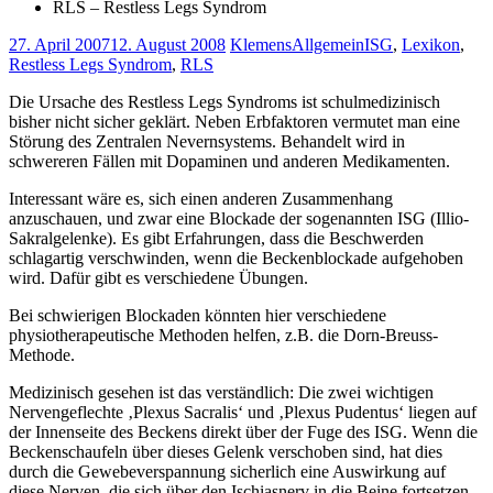
RLS – Restless Legs Syndrom
27. April 2007
12. August 2008
Klemens
Allgemein
ISG
,
Lexikon
,
Restless Legs Syndrom
,
RLS
Die Ursache des Restless Legs Syndroms ist schulmedizinisch
bisher nicht sicher geklärt. Neben Erbfaktoren vermutet man eine
Störung des Zentralen Nevernsystems. Behandelt wird in
schwereren Fällen mit Dopaminen und anderen Medikamenten.
Interessant wäre es, sich einen anderen Zusammenhang
anzuschauen, und zwar eine Blockade der sogenannten ISG (Illio-
Sakralgelenke). Es gibt Erfahrungen, dass die Beschwerden
schlagartig verschwinden, wenn die Beckenblockade aufgehoben
wird. Dafür gibt es verschiedene Übungen.
Bei schwierigen Blockaden könnten hier verschiedene
physiotherapeutische Methoden helfen, z.B. die Dorn-Breuss-
Methode.
Medizinisch gesehen ist das verständlich: Die zwei wichtigen
Nervengeflechte ‚Plexus Sacralis‘ und ‚Plexus Pudentus‘ liegen auf
der Innenseite des Beckens direkt über der Fuge des ISG. Wenn die
Beckenschaufeln über dieses Gelenk verschoben sind, hat dies
durch die Gewebeverspannung sicherlich eine Auswirkung auf
diese Nerven, die sich über den Ischiasnerv in die Beine fortsetzen.