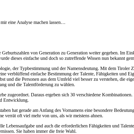
e mir eine Analyse machen lassen…
er Geburtszahlen von Generation zu Generation weiter gegeben. Im Ei
de dieses einfache und doch so zutreffende Wissen nun bekannt gem
merologie, der Typbestimmung und der Namensdeutung. Mit dem Tiroler
ne verblüffend einfache Bestimmung der Talente, Fähigkeiten und Eige
elbst und die Personen aus dem Umfeld viel besser zu verstehen, die ei
ang und die Talentförderung zu wählen.
rbe zugeordnet. Daraus ergeben sich 30 verschiedene Kombinationen. I
nd Entwicklung.
chstaben hat gerade am Anfang des Vornamens eine besondere Bedeutu
e verrät oft viel mehr von uns, als wir meistens ahnen.
 Lebensaufgabe und auch die erforderlichen Fähigkeiten und Talente v
nissen. Sie haben immer die freie Wahl.