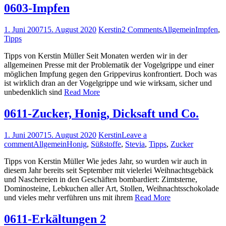
0603-Impfen
1. Juni 2007
15. August 2020
Kerstin
2 Comments
Allgemein
Impfen
,
Tipps
Tipps von Kerstin Müller Seit Monaten werden wir in der
allgemeinen Presse mit der Problematik der Vogelgrippe und einer
möglichen Impfung gegen den Grippevirus konfrontiert. Doch was
ist wirklich dran an der Vogelgrippe und wie wirksam, sicher und
unbedenklich sind
Read More
0611-Zucker, Honig, Dicksaft und Co.
1. Juni 2007
15. August 2020
Kerstin
Leave a
comment
Allgemein
Honig
,
Süßstoffe
,
Stevia
,
Tipps
,
Zucker
Tipps von Kerstin Müller Wie jedes Jahr, so wurden wir auch in
diesem Jahr bereits seit September mit vielerlei Weihnachtsgebäck
und Naschereien in den Geschäften bombardiert: Zimtsterne,
Dominosteine, Lebkuchen aller Art, Stollen, Weihnachtsschokolade
und vieles mehr verführen uns mit ihrem
Read More
0611-Erkältungen 2