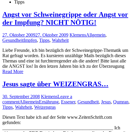
Tipps
Angst vor Schweinegrippe oder Angst vor
der Impfung? NICHT NÖTIG!
27. Oktober 2009
27. Oktober 2009
Klemens
Allgemein
,
Gesundheit
Impfen
,
Tipps
,
Wahrheit
Liebe Freunde, ich bin bezüglich der Schweinegrippe-Thematik um
Rat gefragt worden. Es kursieren unzählige Mails bezüglich dieses
Themas und eine ist furchterregender als die andere! Bitte lasst alle
die ANGST los! In den letzen Jahren bin ich zu der Überzeugung
Read More
Jesus sagte über WEIZENGRAS…
30. September 2008
Klemens
Leave a
comment
Allgemein
Ernährung
,
Essener
,
Gesundheit
,
Jesus
,
Qumran
,
Tipps
,
Wahrheit
,
Weizengras
Diesen Text habe ich auf der Seite www.ZeitenSchrift.com
gefunden:
_______________________________________________ Ich