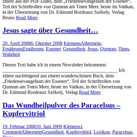
zitiere aus der PDF-Datei, dem „Friedensevangelium der Essener“,
Teil der Schriftrollen von Qumran am Toten Meer, heute im Vatikan,
in der Übersetzung von Dr. Edmond Bordeaux Székely, Verlag
Bruno
Read More
Jesus sagte über Gesundheit…
20. April 2008
6. Oktober 2008
Klemens
Allgemein
,
Ernährung
Ernährung
,
Essener
,
Gesundheit
,
Jesus
,
Qumran
,
Tipps
,
Wahrheit
Diesen Text habe ich in einem Newsletter bekommen:
_______________________________________________ Ich
zitiere nachfolgend aus einem wunderschönen Buch, dem
„Friedensevangelium der Essener“, Teil der Schriftrollen von
Qumran am Toten Meer, heute im Vatikan, in der Übersetzung von
Dr. Edmond Bordeaux Székely, Verlag
Read More
Das Wundheilpulver des Paracelsus –
Kupfervitriol
19. Februar 2008
10. Juni 2009
Klemens
1
Comment
Allgemein
Gesundheit
,
Kupfervitriol
,
Lexikon
,
Paracelsus
,