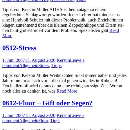
Tipps von Kerstin Müller ADHS ist heutzutage zu einem
regelrechten Schlagwort geworden. Jeder Lehrer hat min­destens
eine Handvoll Schüler mit dieser Prob­lematik, auch Er­zieherinnen
klagen zunehmend über die kleinen Zap­pelphilippe und Eltern ste­
hen häufig über­fordert vor dem Problem. Spezi­alisten gibt
Read
More
0512-Stress
1. Juni 2007
15. August 2020
Kerstin
Leave a
comment
Allgemein
Stress
,
Tipps
Tipps von Kerstin Müller Weihnachten rückt immer näher und jedes
Jahr nimmt man sich vor – diesmal gehen wir alles in Ruhe an!
Doch allzu oft wird daraus dann eine richtig stressige Zeit. Woran
noch alles zu denken ist, was
Read More
0612-Fluor – Gift oder Segen?
1. Juni 2007
15. August 2020
Kerstin
Leave a
comment
Allgemein
Fluor
,
Tipps