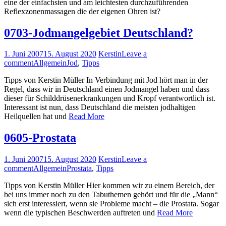
eine der einfachsten und am leichtesten durchzufüh­renden
Reflexzonen­massagen die der eigenen Ohren ist?
0703-Jodmangelgebiet Deutschland?
1. Juni 2007
15. August 2020
Kerstin
Leave a
comment
Allgemein
Jod
,
Tipps
Tipps von Kerstin Müller In Verbindung mit Jod hört man in der
Regel, dass wir in Deutschland einen Jodmangel haben und dass
dieser für Schilddrüsenerkrankungen und Kropf verantwortlich ist.
Interessant ist nun, dass Deutschland die meisten jodhaltigen
Heilquellen hat und
Read More
0605-Prostata
1. Juni 2007
15. August 2020
Kerstin
Leave a
comment
Allgemein
Prostata
,
Tipps
Tipps von Kerstin Müller Hier kommen wir zu einem Bereich, der
bei uns immer noch zu den Tabuthemen gehört und für die „Mann“
sich erst interessiert, wenn sie Probleme macht – die Prostata. Sogar
wenn die typischen Beschwerden auftreten und
Read More