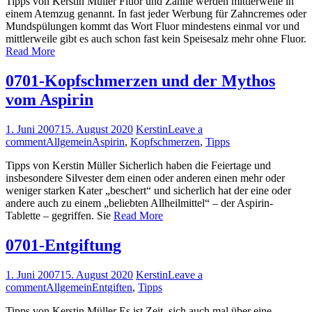
Tipps von Kerstin Müller Fluor und Zähne werden mittlerweile in
einem Atemzug genannt. In fast jeder Werbung für Zahn­cremes oder
Mundspülungen kommt das Wort Fluor mindestens einmal vor und
mittlerweile gibt es auch schon fast kein Speisesalz mehr ohne Fluor.
Read More
0701-Kopfschmerzen und der Mythos
vom Aspirin
1. Juni 2007
15. August 2020
Kerstin
Leave a
comment
Allgemein
Aspirin
,
Kopfschmerzen
,
Tipps
Tipps von Kerstin Müller Sicherlich haben die Feiertage und
insbesondere Silvester dem einen oder anderen einen mehr oder
weniger starken Kater „beschert“ und sicherlich hat der eine oder
andere auch zu einem „beliebten All­heilmittel“ – der Aspirin-
Tablette – gegriffen. Sie
Read More
0701-Entgiftung
1. Juni 2007
15. August 2020
Kerstin
Leave a
comment
Allgemein
Entgiften
,
Tipps
Tipps von Kerstin Müller Es ist Zeit, sich auch mal über eine