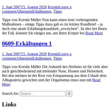
1. Juni 2007
15. August 2020
Kerstin
Leave a
comment
Allgemein
Erkältungen
,
Tipps
Tipps von Kerstin Müller Nun kann einen trotz vorbeugenden
Maßnahmen – einige Tipps dazu gab es im letzten Rundbrief – ja
doch eine akute Erkältungskrankheit „erwischen“. Ist dies bei Ihnen
der Fall, können Sie einiges tun, um Ihren Körper bei
Read More
0609-Erkältungen 1
1. Juni 2007
15. August 2020
Kerstin
Leave a
comment
Allgemein
Erkältungen
,
Tipps
Tipps von Kerstin Müller Die Ankunft des Herbstes ist für viele aber
auch gleichbedeutend mit triefender Nase, Husten und Heiser­keit.
Bei den meisten ist der Rest von Entspannung aus dem Urlaub dem
Alltagsstress gewichen und der Organismus muss nun mit
Read
More
Search for:
Links