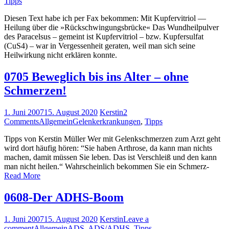
Tipps
Diesen Text habe ich per Fax bekommen: Mit Kupfervitriol —
Heilung über die »Rückschwingungsbrücke« Das Wundheilpulver
des Paracelsus – gemeint ist Kupfervitriol – bzw. Kupfersulfat
(CuS4) – war in Vergessenheit geraten, weil man sich seine
Heilwirkung nicht erklären konnte.
0705 Beweglich bis ins Alter – ohne
Schmerzen!
1. Juni 2007
15. August 2020
Kerstin
2
Comments
Allgemein
Gelenkerkrankungen
,
Tipps
Tipps von Kerstin Müller Wer mit Gelenkschmerzen zum Arzt geht
wird dort häufig hören: “Sie haben Arthrose, da kann man nichts
machen, damit müssen Sie leben. Das ist Verschleiß und den kann
man nicht heilen.“ Wahrscheinlich bekommen Sie ein Schmerz-
Read More
0608-Der ADHS-Boom
1. Juni 2007
15. August 2020
Kerstin
Leave a
comment
Allgemein
ADS
,
ADS/ADHS
,
Tipps