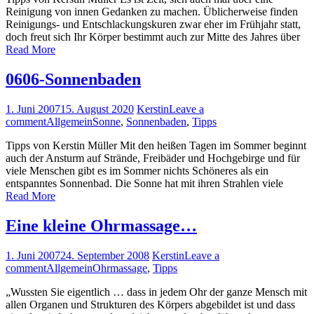
Reinigung von in­nen Gedanken zu machen. Üblicherweise finden
Reinigungs- und Entschlackungskuren zwar eher im Frühjahr statt,
doch freut sich Ihr Körper bestimmt auch zur Mitte des Jahres über
Read More
0606-Sonnenbaden
1. Juni 2007
15. August 2020
Kerstin
Leave a
comment
Allgemein
Sonne
,
Sonnenbaden
,
Tipps
Tipps von Kerstin Müller Mit den heißen Tagen im Sommer beginnt
auch der Ansturm auf Strände, Freibäder und Hoch­gebirge und für
viele Menschen gibt es im Sommer nichts Schöneres als ein
entspanntes Sonnenbad. Die Sonne hat mit ihren Strahlen viele
Read More
Eine kleine Ohrmassage…
1. Juni 2007
24. September 2008
Kerstin
Leave a
comment
Allgemein
Ohrmassage
,
Tipps
„Wussten Sie eigentlich … dass in jedem Ohr der ganze Mensch mit
allen Organen und Strukturen des Kör­pers abge­bildet ist und dass