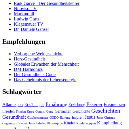
Raik Garve - Der Gesundheitslehrer
Nuoviso TV
Markmobil
Ludwig Gartz
Klagemauer TV
Dr. Daniele Ganser
Empfehlungen
Verborgene Weltgeschichte
Herz-Gesundheit
Globales Erwachen der Menschheit
DM-Harmonics
Der Gesundheits-Code
Das Geheimnis der Lebensenergie
Schlagwörter
Ernährung
Essener
Atlantis
Frequenzen
Erkältungen
Erziehung
EFT
Geschichten
Frieden
Germanen
Geschichte
Frieden Krieg
Gandhi
Gang
Gesundheit
Jesus
Impfen
Glaubensmuster
GODO
Haltung
Jesus Christus
Klangheilung
Kinder
Gegenwart Frieden
Jesus Frieden Philosophie
Kinderkrippen