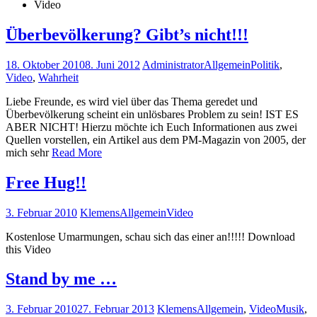
Video
Überbevölkerung? Gibt’s nicht!!!
18. Oktober 2010
8. Juni 2012
Administrator
Allgemein
Politik
,
Video
,
Wahrheit
Liebe Freunde, es wird viel über das Thema geredet und
Überbevölkerung scheint ein unlösbares Problem zu sein! IST ES
ABER NICHT! Hierzu möchte ich Euch Informationen aus zwei
Quellen vorstellen, ein Artikel aus dem PM-Magazin von 2005, der
mich sehr
Read More
Free Hug!!
3. Februar 2010
Klemens
Allgemein
Video
Kostenlose Umarmungen, schau sich das einer an!!!!! Download
this Video
Stand by me …
3. Februar 2010
27. Februar 2013
Klemens
Allgemein
,
Video
Musik
,