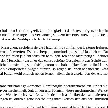
ldeten Unmündigkeit. Unmündigkeit ist das Unvermögen, sich seines
n nicht am Mangel des Verstandes, sondern der Entschließung und des M
ist also der Wahlspruch der Aufklärung.
er Menschen, nachdem sie die Natur längst von fremder Leitung freiges
rn aufzuwerfen. Es ist so bequem, unmündig zu sein. Habe ich ein Buch
auche ich mich ja nicht selbst zu bemühen. Ich habe nicht nötig zu den
der Menschen (darunter das ganze schöne Geschlecht) den Schritt zur M
fsicht über sie gütigst auf sich genommen haben. Nachdem sie ihr Haus
sie einsperreten, wagen durften, so zeigen sie ihnen nachher die Gefah
l Fallen wohl endlich gehen lernen; allein ein Beispiel von der Art ma
einahe zur Natur gewordenen Unmündigkeit herauszuarbeiten. Er hat sie 
davon machen ließ. Satzungen und Formeln, diese mechanischen Werkze
. Wer sie auch abwürfe, würde dennoch auch über den schmalesten Gra
ungen ist, durch eigene Bearbeitung ihres Geistes sich aus der Unmünd
st, wenn man ihm nur Freiheit läßt, beinahe unausbleiblich. Denn da wer