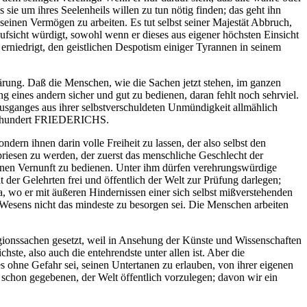
ie um ihres Seelenheils willen zu tun nötig finden; das geht ihn
seinen Vermögen zu arbeiten. Es tut selbst seiner Majestät Abbruch,
aufsicht würdigt, sowohl wenn er dieses aus eigener höchsten Einsicht
erniedrigt, den geistlichen Despotism einiger Tyrannen in seinem
klärung. Daß die Menschen, wie die Sachen jetzt stehen, im ganzen
 eines andern sicher und gut zu bedienen, daran fehlt noch sehrviel.
 Ausganges aus ihrer selbstverschuldeten Unmündigkeit allmählich
 Jahrhundert FRIEDERICHS.
ndern ihnen darin volle Freiheit zu lassen, der also selbst den
priesen zu werden, der zuerst das menschliche Geschlecht der
igenen Vernunft zu bedienen. Unter ihm dürfen verehrungswürdige
der Gelehrten frei und öffentlich der Welt zur Prüfung darlegen;
 da, wo er mit äußeren Hindernissen einer sich selbst mißverstehenden
n Wesens nicht das mindeste zu besorgen sei. Die Menschen arbeiten
gionssachen gesetzt, weil in Ansehung der Künste und Wissenschaften
te, also auch die entehrendste unter allen ist. Aber die
es ohne Gefahr sei, seinen Untertanen zu erlauben, von ihrer eigenen
 schon gegebenen, der Welt öffentlich vorzulegen; davon wir ein