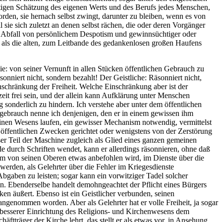
tigen Schätzung des eigenen Werts und des Berufs jedes Menschen,
rden, sie hernach selbst zwingt, darunter zu bleiben, wenn es von
l sie sich zuletzt an denen selbst rächen, die oder deren Vorgänger
n Abfall von persönlichem Despotism und gewinnsüchtiger oder
als die alten, zum Leitbande des gedankenlosen großen Haufens
die: von seiner Vernunft in allen Stücken öffentlichen Gebrauch zu
sonniert nicht, sondern bezahlt! Der Geistliche: Räsonniert nicht,
Einschränkung der Freiheit. Welche Einschränkung aber ist der
eit frei sein, und der allein kann Aufklärung unter Menschen
g sonderlich zu hindern. Ich verstehe aber unter dem öffentlichen
gebrauch nenne ich denjenigen, den er in einem gewissen ihm
einen Wesens laufen, ein gewisser Mechanism notwendig, vermittelst
 öffentlichen Zwecken gerichtet oder wenigstens von der Zerstörung
ser Teil der Maschine zugleich als Glied eines ganzen gemeinen
nde durch Schriften wendet, kann er allerdings räsonnieren, ohne daß
 dem von seinen Oberen etwas anbefohlen wird, im Dienste über die
werden, als Gelehrter über die Fehler im Kriegesdienste
gaben zu leisten; sogar kann ein vorwitziger Tadel solcher
den. Ebenderselbe handelt demohngeachtet der Pflicht eines Bürgers
en äußert. Ebenso ist ein Geistlicher verbunden, seinen
ngenommen worden. Aber als Gelehrter hat er volle Freiheit, ja sogar
 besserer Einrichtung des Religions- und Kirchenwesens dem
ftträger der Kirche lehrt, das stellt er als etwas vor, in Ansehung