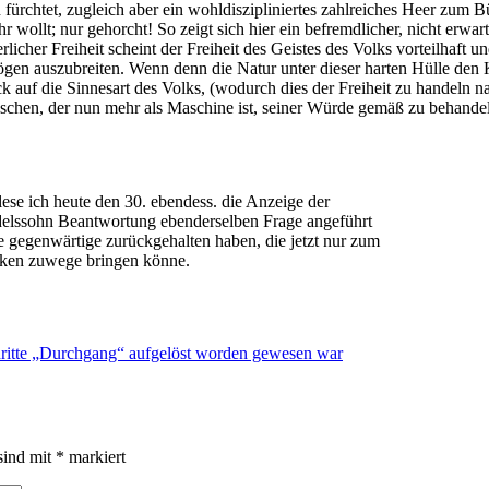
en fürchtet, zugleich aber ein wohldiszipliniertes zahlreiches Heer zum
 ihr wollt; nur gehorcht! So zeigt sich hier ein befremdlicher, nicht e
erlicher Freiheit scheint der Freiheit des Geistes des Volks vorteilhaft
gen auszubreiten. Wenn denn die Natur unter dieser harten Hülle den K
k auf die Sinnesart des Volks, (wodurch dies der Freiheit zu handeln n
enschen, der nun mehr als Maschine ist, seiner Würde gemäß zu behandel
se ich heute den 30. ebendess. die Anzeige der
delssohn Beantwortung ebenderselben Frage angeführt
e gegenwärtige zurückgehalten haben, die jetzt nur zum
nken zuwege bringen könne.
ritte „Durchgang“ aufgelöst worden gewesen war
sind mit
*
markiert