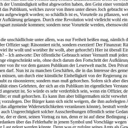
h der Unmündigkeit selbst abgeworfen haben, den Geist einer vernünf
aß das Publikum, welches zuvor von ihnen unter dieses Joch gebracht wo
zu aufgewiegelt worden; so schädlich ist es, Vorurteile zu pflanzen, wei
 Aufklärung gelangen. Durch eine Revolution wird vielleicht wohl ei
gsart zustande kommen; sondern neue Vorurteile werden, ebensowohl 
r die unschädlichste unter allem, was nur Freiheit heißen mag, nämlich 
r Offizier sagt: Räsonniert nicht, sondern exerziert! Der Finanzrat: Rä
oviel ihr wollt und worüber ihr wollt, aber gehorcht!) Hier ist überall 
ch? – Ich antworte: Der öffentliche Gebrauch seiner Vernunft muß jederz
enge eingeschränkt sein, ohne doch darum den Fortschritt der Aufklärun
rter von ihr vor dem ganzen Publikum der Leserwelt macht. Den Privat
en darf. Nun ist zu manchen Geschäften, die in das Interesse des gem
n müssen, um durch eine künstliche Einhelligkeit von der Regierung zu
rlaubt zu räsonnieren; sondern man muß gehorchen. Sofern sich aber die
alität eines Gelehrten, der sich an ein Publikum im eigentlichen Versta
d angesetzt ist. So würde es sehr verderblich sein, wenn ein Offizier,
lte; er muß gehorchen. Es kann ihm aber billigermaßen nicht verwehrt 
rzulegen. Der Bürger kann sich nicht weigern, die ihm auferlegten Ab
 (das allgemeine Widersetzlichkeiten veranlassen könnte), bestraft wer
r auch Ungerechtigkeit solcher Ausschreibungen öffentlich seine Gedank
der er dient, seinen Vortrag zu tun, denn er ist auf diese Bedingung a
 Gedanken über das Fehlerhafte in jenem Symbol und Vorschläge wegen
 Last gelegt werden könnte. Denn was er zufolge seines Amts als Geschä