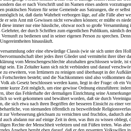
ondern das er nach Vorschrift und im Namen eines andern vorzutragen an
allen praktischen Nutzen für seine Gemeinde aus Satzungen, die er selbs
nmöglich ist, daß darin Wahrheit verborgen läge, auf alle Fälle aber w
rde er sein Amt mit Gewissen nicht verwalten können; er müßte es niede
 diese immer nur eine häusliche, obzwar noch so große Versammlung ist; 
s Gelehrter, der durch Schriften zum eigentlichen Publikum, nämlich der
en Vernunft zu bedienen und in seiner eigenen Person zu sprechen. Denn
 Ungereimtheiten hinausläuft.
versammlung oder eine ehrwürdige Classis (wie sie sich unter den Hollän
ervormundschaft über jedes ihrer Glieder und vermittelst ihrer über da
klärung vom Menschengeschlechte abzuhalten geschlossen würde, ist sch
tigt sein. Ein Zeitalter kann sich nicht verbünden und darauf verschwö
e zu erweitern, von Irrtümern zu reinigen und überhaupt in der Aufklä
Fortschreiten besteht; und die Nachkommen sind also vollkommen dazu 
Volk als Gesetz beschlossen werden kann, liegt in der Frage: ob ein V
timmte kurze Zeit möglich, um eine gewisse Ordnung einzuführen: inde
chriften, über das Fehlerhafte der dermaligen Einrichtung seine Anmerk
fentlich so weit gekommen und bewähret worden, daß sie durch Vereinigu
die sich etwa nach ihren Begriffen der besseren Einsicht zu einer verä
e beharrliche, von niemanden öffentlich zu bezweifelnde Religionsverf
t zur Verbesserung gleichsam zu vernichten und fruchtlos, dadurch ab
auch alsdann nur auf einige Zeit in dem, was ihm zu wissen obliegt, die
ligen Rechte der Menschheit verletzen und mit Füßen treten. Was aber n
ndes Ansehen beruht eben darauf, daß er den gesamten Volkswillen in d