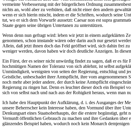
vermeinte Verbesserung mit der bürgerlichen Ordnung zusammenbestehe,
nichts an, wohl aber zu verhüten, daß nicht einer den andern gewaltt
wenn er sich hierin mischt, indem er die Schriften, wodurch seine Unt
tut, wo er sich dem Vorwurfe aussetzt: Caesar non est supra grammati
Staate gegen seine übrigen Untertanen zu unterstützen.
Wenn denn nun gefragt wird: leben wir jetzt in einem aufgeklärten Zei
genommen, schon imstande wären oder darin auch nur gesetzt werden k
Allein, daß jetzt ihnen doch das Feld geöffnet wird, sich dahin frei
weniger werden, davon haben wir doch deutliche Anzeigen. In diesem
Ein Fürst, der es seiner nicht unwürdig findet zu sagen, daß er es für 
hochmütigen Namen der Toleranz von sich ablehnt, ist selbst aufgekl
Unmündigkeit, wenigsten von seiten der Regierung, entschlug und jed
Geistliche, unbeschadet ihrer Amtspflicht, ihre vom angenommenen Sym
noch mehr aber jeder andere, der durch keine Amtspflicht eingeschränkt
Regierung zu ringen hat. Denn es leuchtet dieser doch ein Beispiel v
sich von selbst nach und nach aus der Rohigkeit heraus, wenn man nur 
Ich habe den Hauptpunkt der Aufklärung, d. i. des Ausganges der Me
unsere Beherrscher kein Interesse haben, den Vormund über ihre Unter
Denkungsart eines Staatsoberhaupts, der die erstere begünstigt, geht 
Vernunft öffentlichen Gebrauch zu machen und ihre Gedanken über ein
glänzendes Beispiel haben, wodurch noch kein Monarch demjenigen 