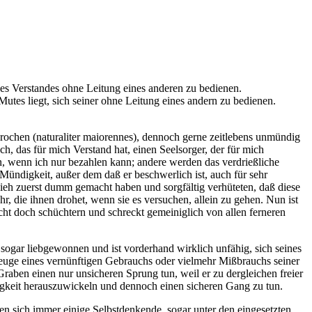
 Verstandes ohne Leitung eines anderen zu bedienen.
utes liegt, sich seiner ohne Leitung eines andern zu bedienen.
prochen (naturaliter maiorennes), dennoch gerne zeitlebens unmündig
, das für mich Verstand hat, einen Seelsorger, der für mich
ken, wenn ich nur bezahlen kann; andere werden das verdrießliche
ündigkeit, außer dem daß er beschwerlich ist, auch für sehr
vieh zuerst dumm gemacht haben und sorgfältig verhüteten, daß diese
r, die ihnen drohet, wenn sie es versuchen, allein zu gehen. Nun ist
cht doch schüchtern und schreckt gemeiniglich von allen ferneren
sogar liebgewonnen und ist vorderhand wirklich unfähig, sich seines
uge eines vernünftigen Gebrauchs oder vielmehr Mißbrauchs seiner
ben einen nur unsicheren Sprung tun, weil er zu dergleichen freier
igkeit herauszuwickeln und dennoch einen sicheren Gang zu tun.
den sich immer einige Selbstdenkende, sogar unter den eingesetzten