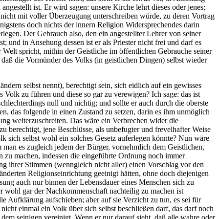
gestellt ist. Er wird sagen: unsere Kirche lehrt dieses oder jenes;
t nicht mit voller Überzeugung unterschreiben würde, zu deren Vortrag
enigstens doch nichts der innern Religion Widersprechendes darin
rlegen. Der Gebrauch also, den ein angestellter Lehrer von seiner
und in Ansehung dessen ist er als Priester nicht frei und darf es
 Welt spricht, mithin der Geistliche im öffentlichen Gebrauche seiner
 daß die Vormünder des Volks (in geistlichen Dingen) selbst wieder
dern selbst nennt), berechtigt sein, sich eidlich auf ein gewisses
s Volk zu führen und diese so gar zu verewigen? Ich sage: das ist
lechterdings null und nichtig; und sollte er auch durch die oberste
ren, das folgende in einen Zustand zu setzen, darin es ihm unmöglich
rung weiterzuschreiten. Das wäre ein Verbrechen wider die
berechtigt, jene Beschlüsse, als unbefugter und frevelhafter Weise
olk sich selbst wohl ein solches Gesetz auferlegen könnte? Nun wäre
m man es zugleich jedem der Bürger, vornehmlich dem Geistlichen,
ungen zu machen, indessen die eingeführte Ordnung noch immer
ng ihrer Stimmen (wenngleich nicht aller) einen Vorschlag vor den
nderten Religionseinrichtung geeinigt hätten, ohne doch diejenigen
assung auch nur binnen der Lebensdauer eines Menschen sich zu
er wohl gar der Nachkommenschaft nachteilig zu machen ist
 Aufklärung aufschieben; aber auf sie Verzicht zu tun, es sei für
icht einmal ein Volk über sich selbst beschließen darf, das darf noch
em seinigen vereinigt. Wenn er nur darauf sieht, daß alle wahre oder