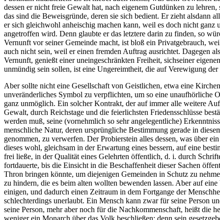
dessen er nicht freie Gewalt hat, nach eigenem Gutdünken zu lehren, s
das sind die Beweisgründe, deren sie sich bedient. Er zieht alsdann 
er sich gleichwohl anheischig machen kann, weil es doch nicht ganz u
angetroffen wird. Denn glaubte er das letztere darin zu finden, so wü
Vernunft vor seiner Gemeinde macht, ist bloß ein Privatgebrauch, weil
auch nicht sein, weil er einen fremden Auftrag ausrichtet. Dagegen al
Vernunft, genießt einer uneingeschränkten Freiheit, sichseiner eigen
unmündig sein sollen, ist eine Ungereimtheit, die auf Verewigung der
Aber sollte nicht eine Gesellschaft von Geistlichen, etwa eine Kirchen
unveränderliches Symbol zu verpflichten, um so eine unaufhörliche Ob
ganz unmöglich. Ein solcher Kontrakt, der auf immer alle weitere Auf
Gewalt, durch Reichstage und die feierlichsten Friedensschlüsse bestä
werden muß, seine (vornehmlich so sehr angelegentliche) Erkenntniss
menschliche Natur, deren ursprüngliche Bestimmung gerade in diesem 
genommen, zu verwerfen. Der Probierstein alles dessen, was über ein 
dieses wohl, gleichsam in der Erwartung eines bessern, auf eine bes
frei ließe, in der Qualität eines Gelehrten öffentlich, d. i. durch S
fortdauerte, bis die Einsicht in die Beschaffenheit dieser Sachen öf
Thron bringen könnte, um diejenigen Gemeinden in Schutz zu nehmen, 
zu hindern, die es beim alten wollten bewenden lassen. Aber auf ein
einigen, und dadurch einen Zeitraum in dem Fortgange der Menschhei
schlechterdings unerlaubt. Ein Mensch kann zwar für seine Person und 
seine Person, mehr aber noch für die Nachkommenschaft, heißt die hei
weniger ein Monarch über das Volk beschließen; denn sein gesetzgebe