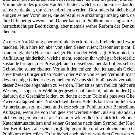
Vormündern des großen Haufens finden, welche, nachdem sie das Joc
selbst zu denken, um sich verbreiten werden. Besonders ist hiebei: d
einigen seiner Vormünder, die selbst aller Aufklärung unfähig sind, da
ihre Urheber gewesen sind. Daher kann ein Publikum nur langsam zur
herrschsüchtiger Bedrückung, aber niemals wahre Reform der Denkun
dienen.
Zu dieser Aufklärung aber wird nichts erfordert als Freiheit; und zwa
machen. Nun höre ich aber von allen Seiten rufen: Räsonniert nicht! De
sondern glaubt! (Nur ein einziger Herr in der Welt sagt: Räsonniert, s
Aufklärung hinderlich, welche nicht, sondern ihr wohl gar beförderli
zustande bringen; der Privatgebrauch derselben aber darf öfters sehr 
Gebrauche seiner eigenen Vernunft denjenigen, den jemand als Geleh
anvertrauten bürgerlichen Posten oder Amte von seiner Vernunft mach
dessen einige Glieder des gemeinen Wesens sich bloß passiv verhalte
dieser Zwecke abgehalten zu werden. Hier ist es nun freilich nicht e
Wesens, ja sogar der Weltbürgergesellschaft ansieht, mithin in der Qu
dadurch die Geschäfte leiden, zu denen er zum Teile als passives Glie
Zweckmäßigkeit oder Nützlichkeit dieses Befehls laut vernünfteln wol
Anmerkungen zu machen und diese seinem Publikum zur Beurteilung vo
Auflagen, wenn sie von ihm geleistet werden sollen, als ein Skandal,
nicht entgegen, wenn er als Gelehrter wider die Unschicklichkeit ode
Katechismusschülern und seiner Gemeine nach dem Symbol der Kirche, 
den Beruf dazu, alle seine sorgfältig geprüften und wohlmeinenden
Publikum mitzuteilen. Es ist hiebei auch nichts, was dem Gewissen zur