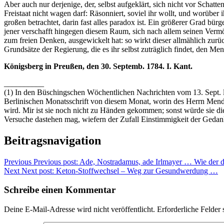
Aber auch nur derjenige, der, selbst aufgeklärt, sich nicht vor Schatt
Freistaat nicht wagen darf: Räsonniert, soviel ihr wollt, und worüber
großen betrachtet, darin fast alles paradox ist. Ein größerer Grad bürg
jener verschafft hingegen diesem Raum, sich nach allem seinen Vermö
zum freien Denken, ausgewickelt hat: so wirkt dieser allmählich zurüc
Grundsätze der Regierung, die es ihr selbst zuträglich findet, den M
Königsberg in Preußen, den 30. Septemb. 1784. I. Kant.
__________
(1) In den Büschingschen Wöchentlichen Nachrichten vom 13. Sept. le
Berlinischen Monatsschrift von diesem Monat, worin des Herrn Men
wird. Mir ist sie noch nicht zu Händen gekommen; sonst würde sie di
Versuche dastehen mag, wiefern der Zufall Einstimmigkeit der Geda
Beitragsnavigation
Previous
Previous post:
Ade, Nostradamus, ade Irlmayer … Wie der d
Next
Next post:
Keton-Stoffwechsel – Weg zur Gesundwerdung …
Schreibe einen Kommentar
Deine E-Mail-Adresse wird nicht veröffentlicht.
Erforderliche Felder 