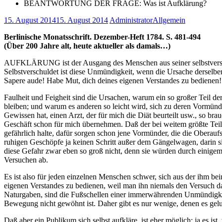
BEANTWORTUNG DER FRAGE: Was ist Aufklärung?
15. August 2014
15. August 2014
Administrator
Allgemein
Berlinische Monatsschrift. Dezember-Heft 1784. S. 481-494
(Über 200 Jahre alt, heute aktueller als damals…)
AUFKLÄRUNG ist der Ausgang des Menschen aus seiner selbstverschu
Selbstverschuldet ist diese Unmündigkeit, wenn die Ursache derselbe
Sapere aude! Habe Mut, dich deines eigenen Verstandes zu bedienen! 
Faulheit und Feigheit sind die Ursachen, warum ein so großer Teil d
bleiben; und warum es anderen so leicht wird, sich zu deren Vormünde
Gewissen hat, einen Arzt, der für mich die Diät beurteilt usw., so br
Geschäft schon für mich übernehmen. Daß der bei weitem größte Teil 
gefährlich halte, dafür sorgen schon jene Vormünder, die die Oberau
ruhigen Geschöpfe ja keinen Schritt außer dem Gängelwagen, darin sie 
diese Gefahr zwar eben so groß nicht, denn sie würden durch einigema
Versuchen ab.
Es ist also für jeden einzelnen Menschen schwer, sich aus der ihm b
eigenen Verstandes zu bedienen, weil man ihn niemals den Versuch 
Naturgaben, sind die Fußschellen einer immerwährenden Unmündigkeit
Bewegung nicht gewöhnt ist. Daher gibt es nur wenige, denen es gel
Daß aber ein Publikum sich selbst aufkläre, ist eher möglich; ja es i