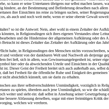
 so kann er seine Untertanen übrigens nur selbst machen lassen, was s
ätig hindere, an der Bestimmung und Beförderung desselben nach allem 
ertanen ihre Einsichten ins reine zu bringen suchen, seiner Regierungs
cos, als auch und noch weit mehr, wenn er seine oberste Gewalt soweit 
talter? so ist die Antwort: Nein, aber wohl in einem Zeitalter der Auf
önnten, in Religionsdingen sich ihres eigenen Verstandes ohne Leitung
 zu bearbeiten und die Hindernisse der allgemeinen Aufklärung oder des
 Betracht ist dieses Zeitalter das Zeitalter der Aufklärung oder das
Pflicht halte, in Religionsdingen den Menschen nichts vorzuschreiben, so
ärt und verdient von der dankbaren Welt und Nachwelt als derjenige ge
em frei ließ, sich in allem, was Gewissensangelegenheit ist, seiner e
bol hier oder da abweichenden Urteile und Einsichten in der Qualität 
 ist. Dieser Geist der Freiheit breitet sich auch außerhalb aus, selbst
or, daß bei Freiheit für die öffentliche Ruhe und Einigkeit des gemeine
nicht absichtlich künstelt, um sie darin zu erhalten.
nschen aus ihrer selbstverschuldeten Unmündigkeit, vorzüglich in Reli
tanen zu spielen, überdem auch jene Unmündigkeit, so wie die schädlichs
noch weiter und sieht ein: daß selbst in Ansehung seiner Gesetzgebung 
e bessere Abfassung derselben, sogar mit einer freimütigen Kritik der
vorging, welchen wir verehren.