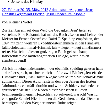
Jenseits des Himalaya
27. Februar 2013
5. März 2013
Administrator
Allgemein
Jesus
Christus Gegenwart Frieden
,
Jesus Frieden Philosophie
von Klemens Wefel
Zur Zeit bin ich auf dem Weg, die Gedanken Jesu‘ tiefer zu
verstehen. Eine Bekannte hat mir das Buch „Leben und Lehren der
Meister im Fernen Osten“ von Baird T. Spalding empfohlen, der
1894 mit zehn weiteren Expeditionsteilnehmern in den Himalaya
(althochdeutsch: himal=Himmel, laia = liegen = liegt am Himmel)
reiste. Was ich in diesem großartigen Buch gelesen hatte,
insbesondere die mitstenografierten Dialoge, war für mich
atemberaubend!
Als ich mit einem Bekannten – der ebenfalls Spalding gelesen hatte
– darüber sprach, machte er mich auf die zwei Bücher „Jenseits des
Himalaya“ und „Das Christus-Yoga“ von Murdo McDonald-Bayne
aufmerksam. Dieser Autor reiste in den 30er Jahren des letzten
Jahrhunderts ebenfalls dorthin und wurde Schüler verschiedener
spiritueller Meister. Die Reden dieser Menschen zu lesen
beschleunigte meinen Herzschlag, so aufgeregt war ich! Was für
eine große Schule! Hier kommen die Gedanken, die das Denken
bereinigen und den Weg der inneren Ruhe zeigen!