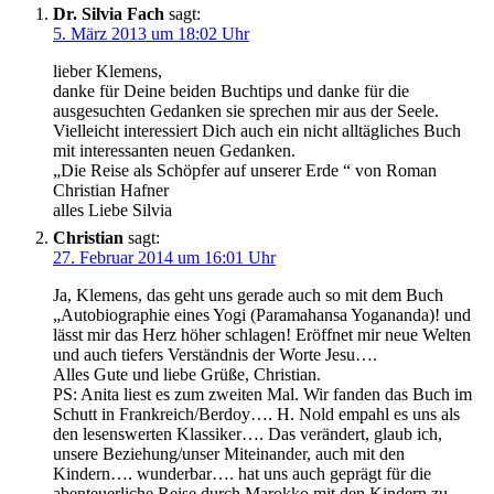
Dr. Silvia Fach
sagt:
5. März 2013 um 18:02 Uhr
lieber Klemens,
danke für Deine beiden Buchtips und danke für die
ausgesuchten Gedanken sie sprechen mir aus der Seele.
Vielleicht interessiert Dich auch ein nicht alltägliches Buch
mit interessanten neuen Gedanken.
„Die Reise als Schöpfer auf unserer Erde “ von Roman
Christian Hafner
alles Liebe Silvia
Christian
sagt:
27. Februar 2014 um 16:01 Uhr
Ja, Klemens, das geht uns gerade auch so mit dem Buch
„Autobiographie eines Yogi (Paramahansa Yogananda)! und
lässt mir das Herz höher schlagen! Eröffnet mir neue Welten
und auch tiefers Verständnis der Worte Jesu….
Alles Gute und liebe Grüße, Christian.
PS: Anita liest es zum zweiten Mal. Wir fanden das Buch im
Schutt in Frankreich/Berdoy…. H. Nold empahl es uns als
den lesenswerten Klassiker…. Das verändert, glaub ich,
unsere Beziehung/unser Miteinander, auch mit den
Kindern…. wunderbar…. hat uns auch geprägt für die
abenteuerliche Reise durch Marokko mit den Kindern zu