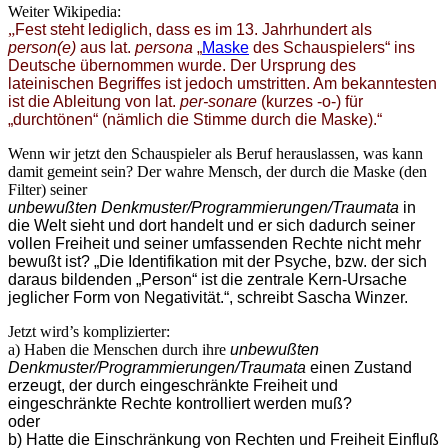
Weiter Wikipedia:
„
Fest steht lediglich, dass es im 13. Jahrhundert als
person(e)
aus lat.
persona
„
Maske
des Schauspielers“ ins
Deutsche übernommen wurde. Der Ursprung des
lateinischen Begriffes ist jedoch umstritten. Am bekanntesten
ist die Ableitung von lat.
per-sonare
(kurzes -o-) für
„durchtönen“ (nämlich die Stimme durch die Maske).“
Wenn wir jetzt den Schauspieler als Beruf herauslassen, was kann
damit gemeint sein? Der wahre Mensch, der durch die Maske (den
Filter) seiner
unbewußten Denkmuster/Programmierungen/Traumata
in
die Welt sieht und dort handelt und er sich dadurch seiner
vollen Freiheit und seiner umfassenden Rechte nicht mehr
bewußt ist? „
Die Identifikation mit der Psyche, bzw. der sich
daraus bildenden „Person“ ist die zentrale Kern-Ursache
jeglicher Form von Negativität.“, schreibt Sascha Winzer.
Jetzt wird’s komplizierter:
a) Haben die Menschen durch ihre
unbewußten
Denkmuster/Programmierungen/Traumata
einen Zustand
erzeugt, der durch eingeschränkte Freiheit und
eingeschränkte Rechte kontrolliert werden muß?
oder
b) Hatte die Einschränkung von Rechten und Freiheit Einfluß