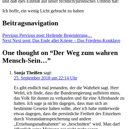
und daß dies Einfluß auf unser rechtlich/juristisches Umfeld hat!
Ich hoffe, ein wenig Licht gebracht zu haben
Beitragsnavigation
Previous
Previous post:
Heilende Begeisterung…
Next
Next post:
Das Ende aller Kriege – Das Friedens-Konklave
One thought on “Der Weg zum wahren
Mensch-Sein…”
Sonja Theißen
sagt:
25. September 2018 um 22:14 Uhr
Es gibt endlich mal jemanden, der die Wahrheit sagt. Herr
Wefel, ich finde, dass die Bundesregierung aufhören muss,
das Volk für dumm zu verkaufen und für eine Affenbande zu
halten. Ich sage ja nichts dagegen, dass man sich an
bestimmte Gesetze halten sollte, aber ich habe mittlerweile
etwas dagegen, dass die persönliche Freiheit des Einzelnen
durch Vorratsdatenspeicherung und andere
„Erziehungsmaßnahmen“ so „beschnitten“ wird. Man darf