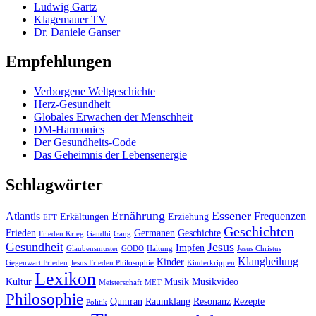
Ludwig Gartz
Klagemauer TV
Dr. Daniele Ganser
Empfehlungen
Verborgene Weltgeschichte
Herz-Gesundheit
Globales Erwachen der Menschheit
DM-Harmonics
Der Gesundheits-Code
Das Geheimnis der Lebensenergie
Schlagwörter
Ernährung
Essener
Atlantis
Frequenzen
Erkältungen
Erziehung
EFT
Geschichten
Frieden
Germanen
Geschichte
Frieden Krieg
Gandhi
Gang
Gesundheit
Jesus
Impfen
Glaubensmuster
GODO
Haltung
Jesus Christus
Klangheilung
Kinder
Gegenwart Frieden
Jesus Frieden Philosophie
Kinderkrippen
Lexikon
Kultur
Musik
Musikvideo
Meisterschaft
MET
Philosophie
Qumran
Raumklang
Resonanz
Rezepte
Politik