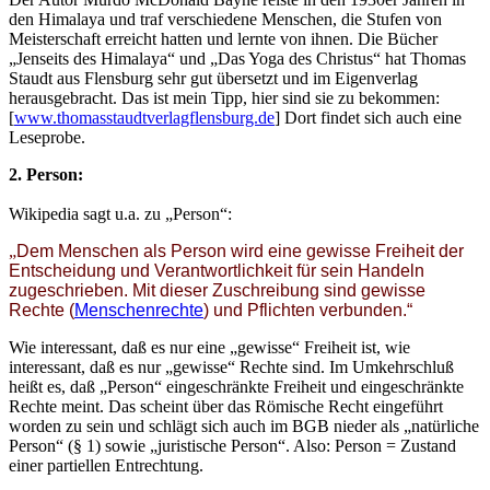
den Himalaya und traf verschiedene Menschen, die Stufen von
Meisterschaft erreicht hatten und lernte von ihnen. Die Bücher
„Jenseits des Himalaya“ und „Das Yoga des Christus“ hat Thomas
Staudt aus Flensburg sehr gut übersetzt und im Eigenverlag
herausgebracht. Das ist mein Tipp, hier sind sie zu bekommen:
[
www.thomasstaudtverlagflensburg.de
] Dort findet sich auch eine
Leseprobe.
2. Person:
Wikipedia sagt u.a. zu „Person“:
„
Dem Menschen als Person wird eine gewisse Freiheit der
Entscheidung und Verantwortlichkeit für sein Handeln
zugeschrieben. Mit dieser Zuschreibung sind gewisse
Rechte (
Menschenrechte
) und Pflichten verbunden.“
Wie interessant, daß es nur eine „gewisse“ Freiheit ist, wie
interessant, daß es nur „gewisse“ Rechte sind. Im Umkehrschluß
heißt es, daß „Person“ eingeschränkte Freiheit und eingeschränkte
Rechte meint. Das scheint über das Römische Recht eingeführt
worden zu sein und schlägt sich auch im BGB nieder als „natürliche
Person“ (§ 1) sowie „juristische Person“. Also: Person = Zustand
einer partiellen Entrechtung.