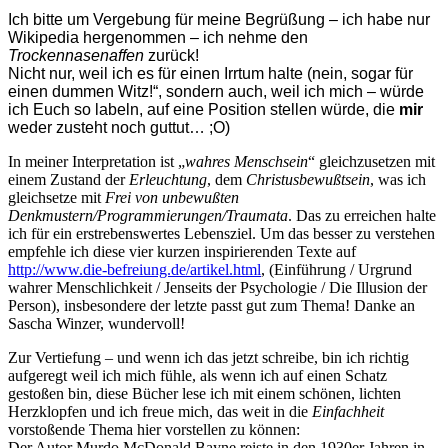
Ich bitte um Vergebung für meine Begrüßung – ich habe nur
Wikipedia hergenommen – ich nehme den
Trockennasenaffen
zurück!
Nicht nur, weil ich es für einen Irrtum halte (nein, sogar für
einen dummen Witz!“, sondern auch, weil ich mich – würde
ich Euch so labeln, auf eine Position stellen würde, die
mir
weder zusteht noch guttut… ;O)
In meiner Interpretation ist „
wahres Menschsein
“ gleichzusetzen mit
einem Zustand der
Erleuchtung
, dem
Christusbewußtsein
, was ich
gleichsetze mit
Frei von unbewußten
Denkmustern/Programmierungen/Traumata
. Das zu erreichen halte
ich für ein erstrebenswertes Lebensziel. Um das besser zu verstehen
empfehle ich diese vier kurzen inspirierenden Texte auf
http://www.die-befreiung.de/artikel.html
, (Einführung / Urgrund
wahrer Menschlichkeit / Jenseits der Psychologie / Die Illusion der
Person), insbesondere der letzte passt gut zum Thema! Danke an
Sascha Winzer, wundervoll!
Zur Vertiefung – und wenn ich das jetzt schreibe, bin ich richtig
aufgeregt weil ich mich fühle, als wenn ich auf einen Schatz
gestoßen bin, diese Bücher lese ich mit einem schönen, lichten
Herzklopfen und ich freue mich, das weit in die
Einfachheit
vorstoßende Thema hier vorstellen zu können:
Der Autor Murdo McDonald Bayne reiste in den 1930er Jahren in