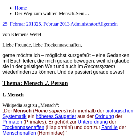
Home
Der Weg zum wahren Mensch-Sein…
25. Februar 2013
25. Februar 2013
Administrator
Allgemein
von Klemens Wefel
Liebe Freunde, liebe Trockennasenaffen,
gerne möchte ich – möglichst kurzgefaßt – eine Gedanken
mit Euch teilen, die mich gerade bewegen, weil ich glaube,
sie in der geistigen Welt und auch im
Rechtssystem
wiederfinden zu können.
Und da passiert gerade etwas
!
Thema: Mensch ./. Pers
on
1. Mensch
Wikipedia sagt zu „Mensch“:
„Der
Mensch
(
Homo sapiens
) ist innerhalb der
biologischen
Systematik
ein
höheres Säugetier
aus der
Ordnung
der
Primaten
(Primates). Er gehört zur
Unterordnung
der
Trockennasenaffen
(Haplorrhini) und dort zur
Familie
der
Menschenaffen
(Hominidae).“