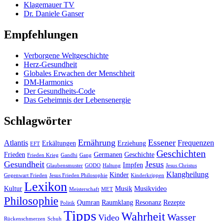
Klagemauer TV
Dr. Daniele Ganser
Empfehlungen
Verborgene Weltgeschichte
Herz-Gesundheit
Globales Erwachen der Menschheit
DM-Harmonics
Der Gesundheits-Code
Das Geheimnis der Lebensenergie
Schlagwörter
Ernährung
Essener
Atlantis
Frequenzen
Erkältungen
Erziehung
EFT
Geschichten
Frieden
Germanen
Geschichte
Frieden Krieg
Gandhi
Gang
Gesundheit
Jesus
Impfen
Glaubensmuster
GODO
Haltung
Jesus Christus
Klangheilung
Kinder
Gegenwart Frieden
Jesus Frieden Philosophie
Kinderkrippen
Lexikon
Kultur
Musik
Musikvideo
Meisterschaft
MET
Philosophie
Qumran
Raumklang
Resonanz
Rezepte
Politik
Tipps
Wahrheit
Wasser
Video
Rückenschmerzen
Schuh